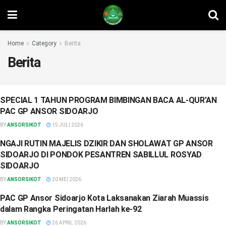
Home
Category
Berita
Berita
SPECIAL 1 TAHUN PROGRAM BIMBINGAN BACA AL-QUR’AN
BERITA
PAC GP ANSOR SIDOARJO
BY
ANSORSIKOT
15 JULI 2026
NGAJI RUTIN MAJELIS DZIKIR DAN SHOLAWAT GP ANSOR
BERITA
SIDOARJO DI PONDOK PESANTREN SABILLUL ROSYAD
SIDOARJO
BY
ANSORSIKOT
20 MEI 2026
PAC GP Ansor Sidoarjo Kota Laksanakan Ziarah Muassis
BERITA
dalam Rangka Peringatan Harlah ke-92
BY
ANSORSIKOT
26 APRIL 2026