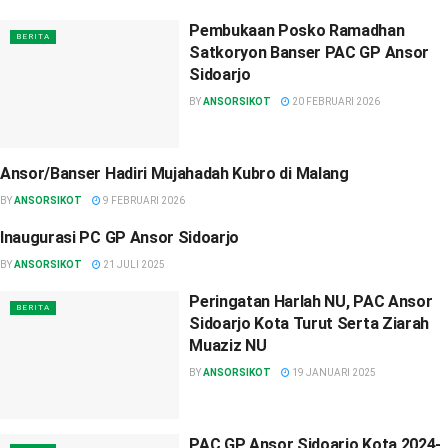
Pembukaan Posko Ramadhan
BERITA
Satkoryon Banser PAC GP Ansor
Sidoarjo
BY
ANSORSIKOT
20 FEBRUARI 2026
Ansor/Banser Hadiri Mujahadah Kubro di Malang
BERITA
BY
ANSORSIKOT
9 FEBRUARI 2026
Inaugurasi PC GP Ansor Sidoarjo
BERITA
BY
ANSORSIKOT
21 JULI 2025
Peringatan Harlah NU, PAC Ansor
BERITA
Sidoarjo Kota Turut Serta Ziarah
Muaziz NU
BY
ANSORSIKOT
19 JANUARI 2025
PAC GP Ansor Sidoarjo Kota 2024-