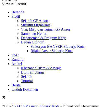
View All Result
Beranda
Profil
Sejarah GP Ansor
Struktur Organisasi
Visi, Misi, dan Tujuan GP Ansor
Sambutan Ketua
Departemen & Program Kerja
Badan Otonom
Satkoryon BANSER Sidoarjo Kota
Rijalul Ansor Sidoarjo Kota
PAC
Ranting
Artikel
Khazanah Islam & Aswaja
Biografi Ulama
Sejarah
Tutorial
Berita
Unduh Dokumen
© 2024
PAC GP Ansor Sidoarjo Kota
- Dibuat oleh Departemen