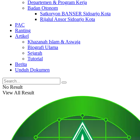
Departemen & Program Kerja
Badan Otonom
Satkoryon BANSER Sidoarjo Kota
Rijalul Ansor Sidoarjo Kota
PAC
Ranting
Artikel
Khazanah Islam & Aswaja
Biografi Ulama
Sejarah
Tutorial
Berita
Unduh Dokumen
No Result
View All Result