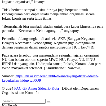
kegiatan organisasi,” katanya.
Tidak berhenti sampai di situ, dirinya juga berpesan untuk
kepengurusan baru dapat selalu menjalankan organisasi secara
fokus, konsisten serta tulus ikhlas.
“Berusahalah bisa menjadi teladan untuk para kader khususnya para
pemuda di Kecamatan Kebonagung ini,” ungkapnya.
Pelantikan d-langsungkan di aula eks SKB (Sanggar Kegiatan
Belajar) Kecamatan Kebonagung. Kegiatan juga d-rangkaikan
dengan pengajian dalam rangka menyongsong HUT ke-74 RI.
Pada acara tersebut juga mengundang sejumlah jajaran organisasi
NU dan badan otonom sepertu MWC NU, Fatayat NU, IPNU-
IPPNU dan yang lain. Hadir pula camat, Polsek, Koramil dan para
tokoh masyarakat setempat. (Amrudin/Ibnu Nawawi)
Sumber:
https://nu.or.id/daerah/aktif-di-ansor-yang-dicari-adalah-
keberkahan-hidup-xT0Q9
© 2024
PAC GP Ansor Sidoarjo Kota
- Dibuat oleh Departemen
Organisasi dan Kominfo.
No Result