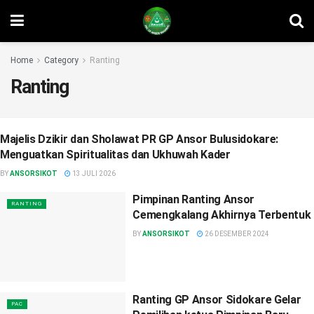
Home
Category
Ranting
Ranting
Majelis Dzikir dan Sholawat PR GP Ansor Bulusidokare:
RANTING
Menguatkan Spiritualitas dan Ukhuwah Kader
BY
ANSORSIKOT
13 JULI 2026
Pimpinan Ranting Ansor
RANTING
Cemengkalang Akhirnya Terbentuk
BY
ANSORSIKOT
26 DESEMBER 2024
Ranting GP Ansor Sidokare Gelar
PAC