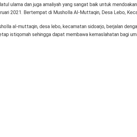
dlatul ulama dan juga amaliyah yang sangat baik untuk mendoaka
bruari 2021. Bertempat di Musholla Al-Muttaqin, Desa Lebo, Kec
holla al-muttaqin, desa lebo, kecamatan sidoarjo, berjalan deng
tetap istiqomah sehingga dapat membawa kemaslahatan bagi um