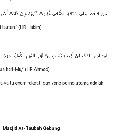
مَنْ حَافَظَ عَلَى سُبْحَةِ الضُّحَى غُفِرَتْ ذُنُوبُهُ وَإِنْ كَانَتْ أَكْثَرَ مِ
 lautan,” (HR Hakim)
اِبْنَ آدَمَ ، اِرْكَعْ لِيْ أَرْبَعَ رَكَعَاتٍ مِنْ أَوَّلِ النَّهَارِ أَكْفِكَ آخِرَهُ
isa hari-Mu,” (HR Ahmad)
 yaitu enam rakaat, dan yang paling utama adalah
 di Masjid At-Taubah Gebang