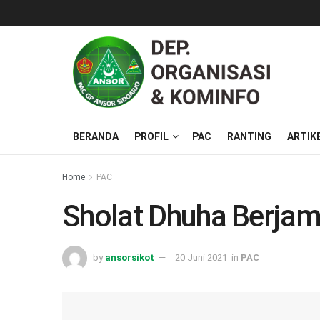
BERANDA
PROFIL
PAC
RANTING
ARTIK
Home
PAC
Sholat Dhuha Berjam
by
ansorsikot
20 Juni 2021
in
PAC