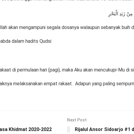
نْ زَبَدِ الْبَحْرِ
Allah akan mengampuni segala dosanya walaupun sebanyak buih di
sabda dalam hadits Qudsi:
akaat di permulaan hari (pagi), maka Aku akan mencukupi-Mu di s
baiknya melaksanakan empat rakaat. Adapun yang paling sempurna
Next Post
Masa Khidmat 2020-2022
Rijalul Ansor Sidoarjo #1