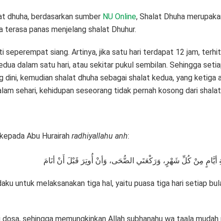
lat dhuha, berdasarkan sumber
NU Online
, Shalat Dhuha merupaka
ga terasa panas menjelang shalat Dhuhur.
eperempat siang. Artinya, jika satu hari terdapat 12 jam, terhit
 dalam satu hari, atau sekitar pukul sembilan. Sehingga setiap 
 dini, kemudian shalat dhuha sebagai shalat kedua, yang ketiga 
am sehari, kehidupan seseorang tidak pernah kosong dari shalat
 kepada Abu Hurairah
radhiyallahu anh
:
مِنْ كُلِّ شَهْرٍ، وَرَكْعَتَي الضُّحَى، وَأنْ أُوتِرَ قَبْلَ أَنْ أنَامَ
ku untuk melaksanakan tiga hal, yaitu puasa tiga hari setiap bula
ari dosa, sehingga memungkinkan Allah subhanahu wa taala mudah